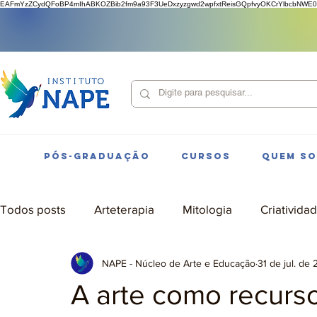
EAFmYzZCydQFoBP4mIhABKOZBib2fm9a93F3UeDxzyzgwd2wpfxtReisGQpfvyOKCrYlbcbNWE0
PÓS-GRADUAÇÃO
CURSOS
QUEM S
Todos posts
Arteterapia
Mitologia
Criativida
NAPE - Núcleo de Arte e Educação
31 de jul. de
A arte como recurso