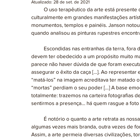
Atualizado:
28 de set. de 2021
	O uso terapêutico da arte está presente desde civilizações mais antigas. Apresenta-se 
culturalmente em grandes manifestações artíst
monumentos, templos e painéis. Janson notou 
quando analisou as pinturas rupestres encontr
	Escondidas nas entranhas da terra, fora do alcance de eventuais intrusos, estas imagens 
devem ter obedecido a um propósito muito mai
parece não haver dúvida de que foram executad
assegurar o êxito da caça [...]. Ao representar
“matá-los” na imagem acreditava ter matado o s
“mortas” perdiam o seu poder [...] A base em
totalmente: trazemos na carteira fotografias d
sentirmos a presença... há quem rasgue a foto
	É notório o quanto a arte retrata as nossas emoções e sentimentos de diferentes formas, 
algumas vezes mais branda, outra vezes de fo
Assim, a arte permeia diversas civilizações, t