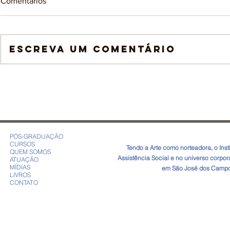
Comentários
Escreva um comentário
A IMPORTÂNCIA DE FALAR
“Não falamo
SOBRE ARTETERAPIA NO
sombra na fa
MÊS MUNDIAL DE
CONSCIENTIZAÇÃO SOBRE
O AUTISMO
PÓS-GRADUAÇÃO
CURSOS
​Tendo a Arte como norteadora, o In
QUEM SOMOS
Assistência Social e no universo corpo
ATUAÇÃO
MÍDIAS
em São José dos Campos
LIVROS
CONTATO