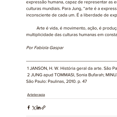
expressão humana, capaz de representar as em
culturas mundiais. Para Jung, “arte é a expre
inconsciente de cada um. É a liberdade de expr
	Arte é vida, é movimento, ação, é produção única, original. A arte retrata a história e a 
multiplicidade das culturas humanas em const
Por Fabíola Gaspar
 1 JANSON, H. W. História geral da arte. São Pa
 2 JUNG apud TOMMASI, Sonia Bufarah; MINUZZO, Luiza. Origami em educação e arteterapia. 
São Paulo: Paulinas, 2010. p. 47
Arteterapia