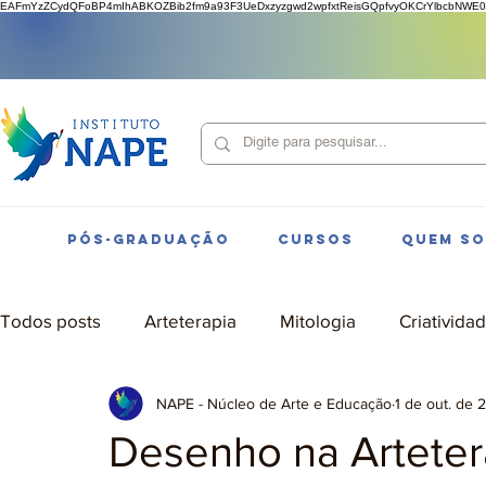
EAFmYzZCydQFoBP4mIhABKOZBib2fm9a93F3UeDxzyzgwd2wpfxtReisGQpfvyOKCrYlbcbNWE0
PÓS-GRADUAÇÃO
CURSOS
QUEM S
Todos posts
Arteterapia
Mitologia
Criativida
NAPE - Núcleo de Arte e Educação
1 de out. de 
Desenho na Arteter