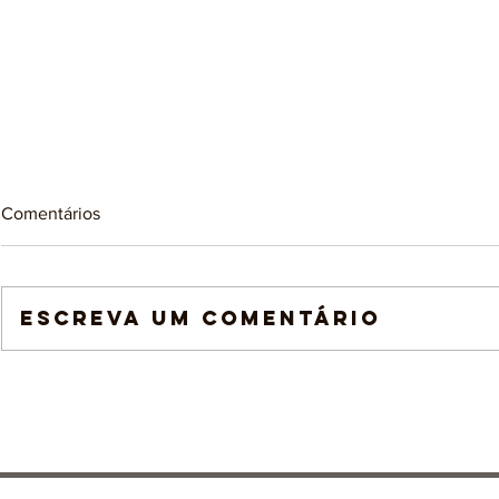
Comentários
Escreva um comentário
Construção na Arteterapia:
Pintura na Ar
ordenar o caos e recriar o
como ação t
mundo interno