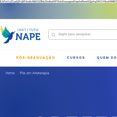
EAFmYzZCydQFoBP4mIhABKOZBib2fm9a93F3UeDxzyzgwd2wpfxtReisGQpfvyOKCrYlbcbNWE0
PÓS-GRADUAÇÃO
CURSOS
QUEM S
Home
Pós em Arteterapia