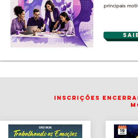
principais moti
ssional no Brasil
Este curso foi 
parte da mudan
sai
experiências q
equipes a recup
motivação no t
inscrições encerra
m