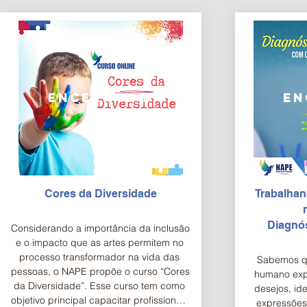
eu..."

através da pr
forma lev
Rubem Alves
encerrado
en
Cores da Diversidade
Trabalhan
Diagnós
​Considerando a importância da inclusão 
e o impacto que as artes permitem no 
processo transformador na vida das 
Sabemos que
pessoas, o NAPE propõe o curso “Cores 
humano expr
da Diversidade”. Esse curso tem como 
desejos, ide
objetivo principal capacitar profissionais 
expressões 