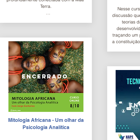
Terra.

Nesse curs
discussão que
Nesta jornada iremos reconhecer e 
teorias d
nutrir a ancestralidade, ressignificar o 
desenvolvid
divino, as emoções, a sexualidade, 
traçando um p
compreender os chakras e a dimensão 
a constituição 
social da mulher.
a  c
encerrado
en
Mitologia Africana - Um olhar da
Psicologia Analítica