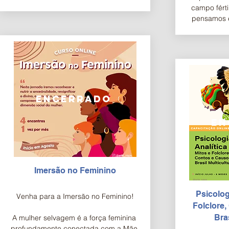
e estudantes das áreas de saúde, 
campo fért
educação, assistência social e artes 
pensamos e
para trabalharem, de forma eficaz e 
mundo. O proc
sensível, com a pessoa autista e outras 
arte, contrib
deficiências utilizando, para isso, a arte 
dificulda
em suas práticas e assim, promover o 
psicomo
bem-estar, a comunicação verbal e não 
comunicaç
verbal, o desenvolvimento cognitivo, 
con
emocional e físico.
encerrado
en
Imersão no Feminino
Psicolog
Venha para a Imersão no Feminino!

Folclore
Bras
A mulher selvagem é a força feminina 
profundamente conectada com a Mãe 