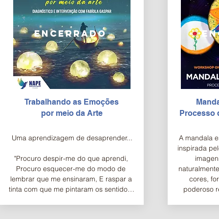
encerrado
en
Trabalhando as Emoções
Manda
por
meio da Arte
Processo 
Uma aprendizagem de desaprender...

​A mandala e
inspirada pel
"Procuro despir-me do que aprendi, 
imagens
Procuro esquecer-me do modo de 
naturalmente
lembrar que me ensinaram, E raspar a 
cores, fo
tinta com que me pintaram os sentidos, 
poderoso re
Desencaixotar as minhas emoções 
revela instâ
verdadeiras, Desembrulhar-me e ser 
ser. Neste w