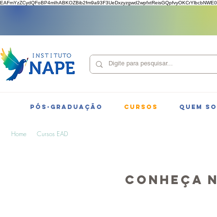
EAFmYzZCydQFoBP4mIhABKOZBib2fm9a93F3UeDxzyzgwd2wpfxtReisGQpfvyOKCrYlbcbNWE0
PÓS-GRADUAÇÃO
CURSOS
QUEM S
Home
Cursos EAD
Conheça 