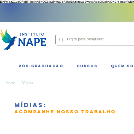
EAFmYzZCydQFoBP4mIhABKOZBib2fm9a93F3UeDxzyzgwd2wpfxtReisGQpfvyOKCrYlbcbNWE0
PÓS-GRADUAÇÃO
CURSOS
QUEM S
Home
Mídias
mÍDias:
acompanhe nosso trabalho