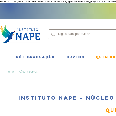
EAFmYzZCydQFoBP4mIhABKOZBib2fm9a93F3UeDxzyzgwd2wpfxtReisGQpfvyOKCrYlbcbNWE0
PÓS-GRADUAÇÃO
CURSOS
QUEM S
Home
Quem somos
INSTITUTO NAPE – NÚCLEO
QU