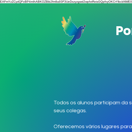
EAFmYzZCydQFoBP4mIhABKOZBib2fm9a93F3UeDxzyzgwd2wpfxtReisGQpfvyOKCrYlbcbNWE0
Po
Todos os alunos participam da 
seus colegas.
Oferecemos vários lugares para