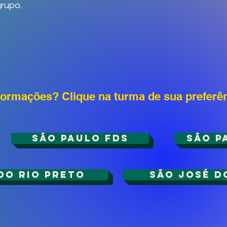
grupo.
ormações? Clique na turma de sua preferênc
São Paulo FDS
São P
DO RIO PRETO
SÃO JOSÉ D