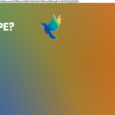
rfEpuvesZC8Ram1S8bVf34rNixTJ94LzOlk6uqFzYJK5ClQQZDZD
PE?