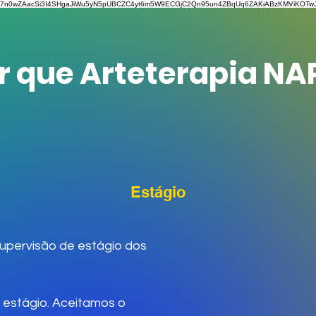
7n0wZAacSi3I4SHgaJiWu5yN5pUBCZC4yt6m5W9ECGjC2Qn95un4ZBqUq6ZAKiABzKMViKOTwJv
r que Arteterapia NA
Estágio
supervisão de estágio dos
 estágio.
Aceitamos o