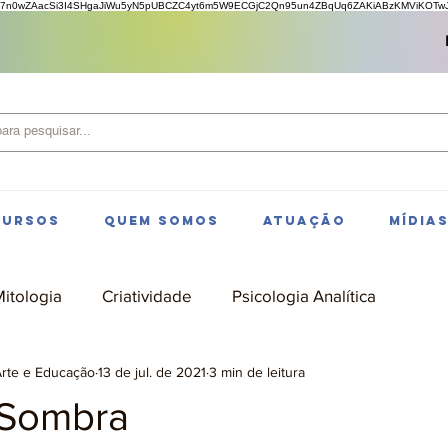
7n0wZAacSi3I4SHgaJiWu5yN5pUBCZC4yt6m5W9ECGjC2Qn95un4ZBqUq6ZAKiABzKMViKOTwJv
CURSOS
QUEM SOMOS
ATUAÇÃO
MÍDIA
itologia
Criatividade
Psicologia Analítica
Arte e Educação
13 de jul. de 2021
3 min de leitura
 Sombra