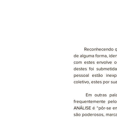
	Reconhecendo que a sombra é uma parte viva da personalidade e que “quer viver com esta” 
de alguma forma, iden
com estes envolve o
destes foi submetid
pessoal estão inexp
coletivo, estes por su
	Em outras palavras, é impossível erradicar a sombra; daí, o termo empregado mais 
frequentemente pelo
ANÁLISE é “pôr-se em
são poderosos, marca