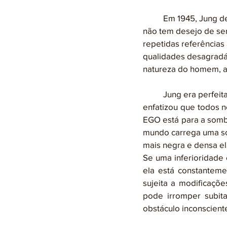
	Em 1945, Jung deu uma definição mais direta e clara da sombra: “a coisa que uma pessoa 
não tem desejo de ser”
repetidas referências
qualidades desagradáve
natureza do homem, a 
	Jung era perfeitamente consciente da realidade do MAL na vida humana. Vezes e mais vezes 
enfatizou que todos 
EGO está para a somb
mundo carrega uma som
mais negra e densa el
Se uma inferioridade 
ela está constantem
sujeita a modificaçõe
pode irromper subit
obstáculo inconscient