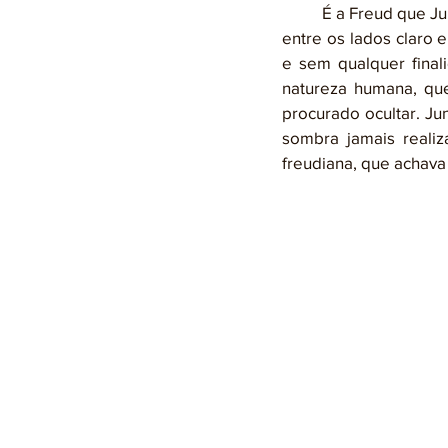
	É a Freud que Jung dá o crédito de chamar a atenção do homem moderno para a dissociação 
entre os lados claro 
e sem qualquer final
natureza humana, que 
procurado ocultar. Ju
sombra jamais reali
freudiana, que achava 