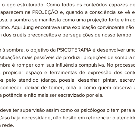
 o ego estruturado. Como todos os conteúdos capazes de s
io aparecem na PROJEÇÃO e, quando a consciência se vê 
a, a sombra se manifesta como uma projeção forte e irracio
ximo. Aqui Jung encontrava uma explicação convincente não s
 dos cruéis preconceitos e perseguições de nosso tempo. 
tuações mais passíveis de produzir projeções de sombra na 
sombra é romper com sua influência compulsiva. No processo
s propiciar espaço e ferramentas de expressão dos cont
 pelo atendido (dança, poesia, desenhar, pintar, escrever
reconhecer, deixar de temer, olhá-la como quem observa
a potência e não mais ser escravizado por ela.
Caso haja necessidade, não hesite em referenciar o atendido
 rede.