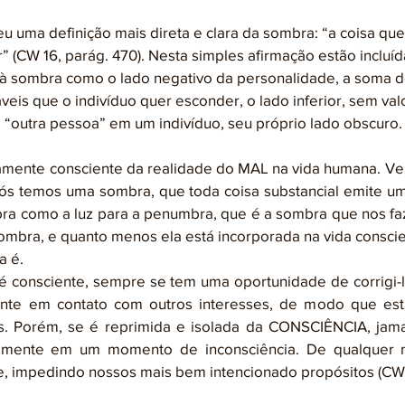
 (CW 16, parág. 470). Nesta simples afirmação estão incluíd
 à sombra como o lado negativo da personalidade, a soma d
is que o indivíduo quer esconder, o lado inferior, sem valor
“outra pessoa” em um indivíduo, seu próprio lado obscuro.
nós temos uma sombra, que toda coisa substancial emite um
ra como a luz para a penumbra, que é a sombra que nos fa
bra, e quanto menos ela está incorporada na vida conscien
a é.
é consciente, sempre se tem uma oportunidade de corrigi-l
ente em contato com outros interesses, de modo que est
s. Porém, se é reprimida e isolada da CONSCIÊNCIA, jamai
amente em um momento de inconsciência. De qualquer 
e, impedindo nossos mais bem intencionado propósitos (CW 11