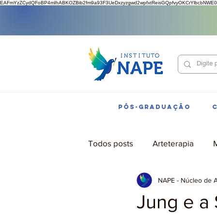
EAFmYzZCydQFoBP4mIhABKOZBib2fm9a93F3UeDxzyzgwd2wpfxtReisGQpfvyOKCrYlbcbNWE0
PÓS-GRADUAÇÃO
Todos posts
Arteterapia
M
NAPE - Núcleo de 
Jung e a