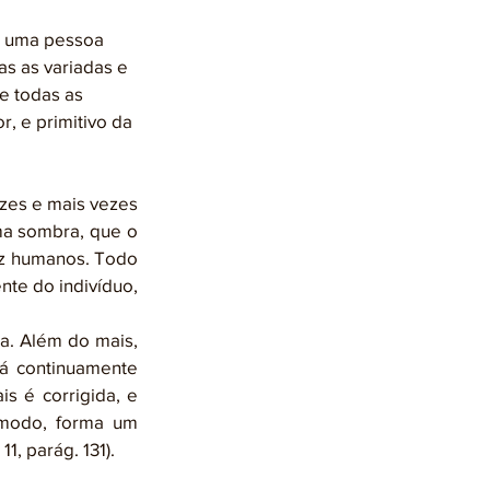
as as variadas e 
e todas as 
, e primitivo da 
a sombra, que o 
z humanos. Todo 
te do indivíduo, 
a. Além do mais, 
á continuamente 
s é corrigida, e 
modo, forma um 
, parág. 131).