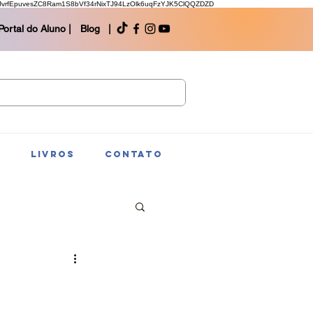
rfEpuvesZC8Ram1S8bVf34rNixTJ94LzOlk6uqFzYJK5ClQQZDZD
Portal do Aluno |
Blog |
S
LIVROS
CONTATO