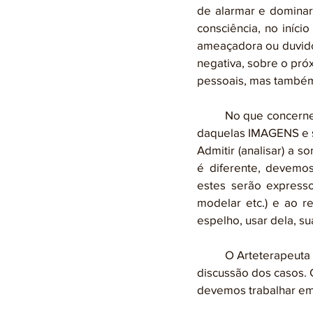
de alarmar e dominar
consciência, no iníc
ameaçadora ou duvidos
negativa, sobre o pró
pessoais, mas também
	No que concerne à sombra, o objetivo da PSICOTERAPIA é desenvolver uma conscientização 
daquelas IMAGENS e si
Admitir (analisar) a 
é diferente, devemo
estes serão expressos
modelar etc.) e ao 
espelho, usar dela, su
	O Arteterapeuta deve ter supervisão assim como os psicólogos o tem para auxiliar na 
discussão dos casos. 
devemos trabalhar em