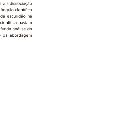
ngulo científico 
da escuridão na 
ientífica haviam 
funda análise da 
e da abordagem 