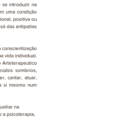
e introduzir na 
em uma condição 
nal, positiva ou 
ó das antipatias 
vida individual. 
 Arteterapeutico 
eúdos sombrios, 
, cantar, atuar, 
 a si mesmo num 
 a psicoterapia, 