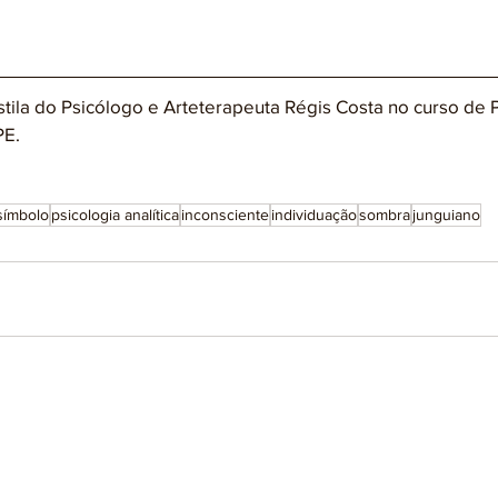
stila do Psicólogo e Arteterapeuta Régis Costa no curso de
E. 
símbolo
psicologia analítica
inconsciente
individuação
sombra
junguiano