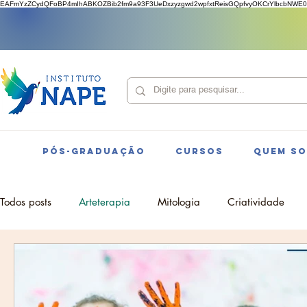
EAFmYzZCydQFoBP4mIhABKOZBib2fm9a93F3UeDxzyzgwd2wpfxtReisGQpfvyOKCrYlbcbNWE0
PÓS-GRADUAÇÃO
CURSOS
QUEM S
Todos posts
Arteterapia
Mitologia
Criatividade