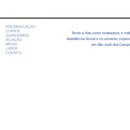
MÊS MUNDIAL DE
CONSCIENTIZAÇÃO SOBRE
O AUTISMO
PÓS-GRADUAÇÃO
CURSOS
​Tendo a Arte como norteadora, o In
QUEM SOMOS
Assistência Social e no universo corpo
ATUAÇÃO
MÍDIAS
em São José dos Campos
LIVROS
CONTATO