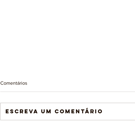
Comentários
Escreva um comentário
A IMPORTÂNCIA DE FALAR
“Não falamo
SOBRE ARTETERAPIA NO
sombra na fa