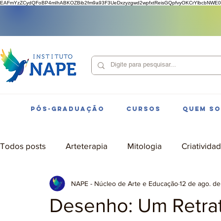
EAFmYzZCydQFoBP4mIhABKOZBib2fm9a93F3UeDxzyzgwd2wpfxtReisGQpfvyOKCrYlbcbNWE0
PÓS-GRADUAÇÃO
CURSOS
QUEM S
Todos posts
Arteterapia
Mitologia
Criativida
NAPE - Núcleo de Arte e Educação
12 de ago. d
Desenho: Um Retra