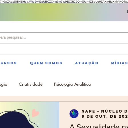
7n0wZAacSi3I4SHgaJiWu5yN5pUBCZC4yt6m5W9ECGjC2Qn95un4ZBqUq6ZAKiABzKMViKOTwJv
CURSOS
QUEM SOMOS
ATUAÇÃO
MÍDIA
ogia
Criatividade
Psicologia Analítica
NAPE - Núcleo 
8 de out. de 202
A Sexualidade na