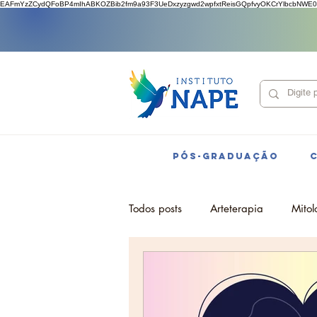
EAFmYzZCydQFoBP4mIhABKOZBib2fm9a93F3UeDxzyzgwd2wpfxtReisGQpfvyOKCrYlbcbNWE0
PÓS-GRADUAÇÃO
Todos posts
Arteterapia
Mitol