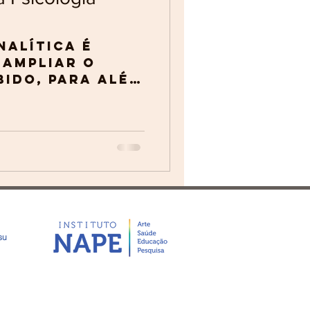
nalítica é
 ampliar o
bido, para além
. A
e e a
su