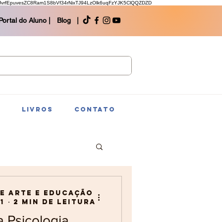
rfEpuvesZC8Ram1S8bVf34rNixTJ94LzOlk6uqFzYJK5ClQQZDZD
Portal do Aluno |
Blog |
S
LIVROS
CONTATO
de Arte e Educação
1
2 min de leitura
 Psicologia