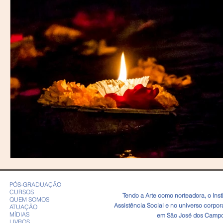
PÓS-GRADUAÇÃO
CURSOS
​Tendo a Arte como norteadora, o In
QUEM SOMOS
Assistência Social e no universo corpo
ATUAÇÃO
MÍDIAS
em São José dos Campos
LIVROS