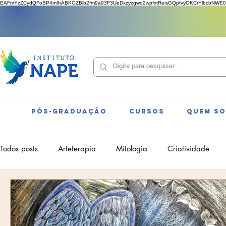
EAFmYzZCydQFoBP4mIhABKOZBib2fm9a93F3UeDxzyzgwd2wpfxtReisGQpfvyOKCrYlbcbNWE0
PÓS-GRADUAÇÃO
CURSOS
QUEM S
Todos posts
Arteterapia
Mitologia
Criatividade