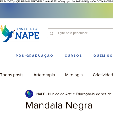
EAFmYzZCydQFoBP4mIhABKOZBib2fm9a93F3UeDxzyzgwd2wpfxtReisGQpfvyOKCrYlbcbNWE0
PÓS-GRADUAÇÃO
CURSOS
QUEM S
Todos posts
Arteterapia
Mitologia
Criativida
NAPE - Núcleo de Arte e Educação
19 de set. de
Mandala Negra