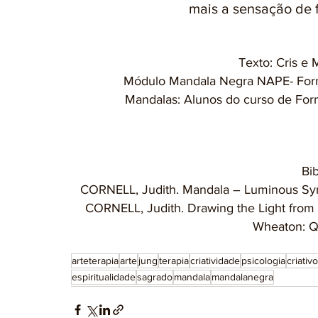
mais a sensação de 
Texto: Cris e 
Módulo Mandala Negra NAPE- Form
Mandalas: Alunos do curso de Fo
Bib
CORNELL, Judith. Mandala – Luminous Sym
CORNELL, Judith. Drawing the Light from
Wheaton: Q
arteterapia
arte
jung
terapia
criatividade
psicologia
criativo
espiritualidade
sagrado
mandala
mandalanegra