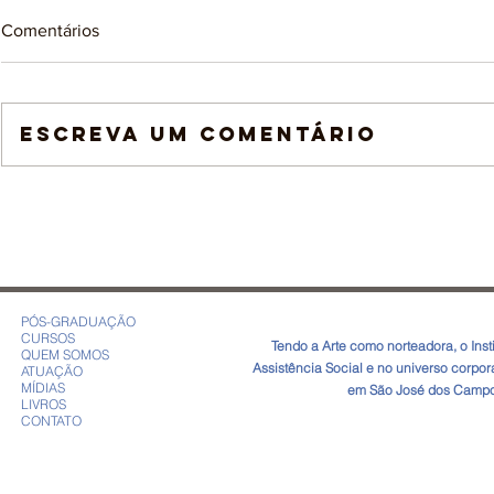
Comentários
Escreva um comentário
Por que alguns sonhos
Por que cri
parecem tão simbólicos?
saúde?
PÓS-GRADUAÇÃO
CURSOS
​Tendo a Arte como norteadora, o In
QUEM SOMOS
Assistência Social e no universo corpo
ATUAÇÃO
MÍDIAS
em São José dos Campos
LIVROS
CONTATO