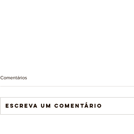
Comentários
Escreva um comentário
Por que alguns sonhos
Por que cri
parecem tão simbólicos?
saúde?