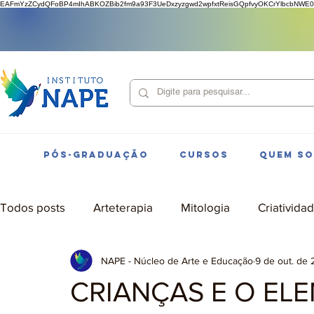
EAFmYzZCydQFoBP4mIhABKOZBib2fm9a93F3UeDxzyzgwd2wpfxtReisGQpfvyOKCrYlbcbNWE0
PÓS-GRADUAÇÃO
CURSOS
QUEM S
Todos posts
Arteterapia
Mitologia
Criativida
NAPE - Núcleo de Arte e Educação
9 de out. de
CRIANÇAS E O EL