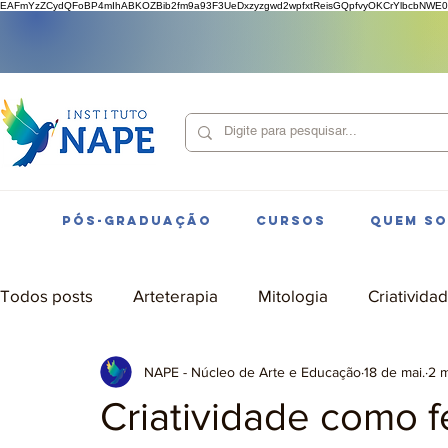
EAFmYzZCydQFoBP4mIhABKOZBib2fm9a93F3UeDxzyzgwd2wpfxtReisGQpfvyOKCrYlbcbNWE0
PÓS-GRADUAÇÃO
CURSOS
QUEM S
Todos posts
Arteterapia
Mitologia
Criativida
NAPE - Núcleo de Arte e Educação
18 de mai.
2 m
Criatividade como 