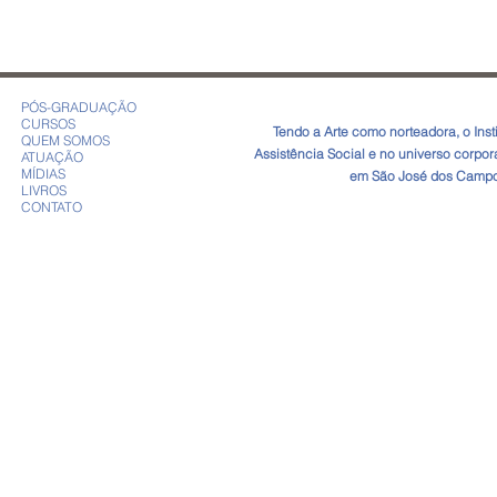
caminhos sensíveis de
Arteterapia:
cuidado na
para Curar
contemporaneidade
PÓS-GRADUAÇÃO
CURSOS
​Tendo a Arte como norteadora, o In
QUEM SOMOS
Assistência Social e no universo corpo
ATUAÇÃO
MÍDIAS
em São José dos Campos
LIVROS
CONTATO